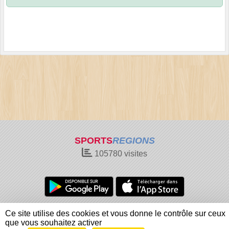
SPORTS
REGIONS
105780
visites
Charte cookies
Gestion des cookies
Ce site utilise des cookies et vous donne le contrôle sur ceux
Informations légales
Signaler un contenu inapproprié
que vous souhaitez activer