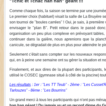
"Tchic et Tchac han han" géant !!!
Comme chaque fois, la saison se termine par une journée
Le premier choix (habituel) visait la salle de La Bruyère se
son tournoi de "boules carrées" ! Oui, je sais, à première 
envisager le "plan B". Petit retour dans le passé donc
organisation un peu plus complexe en prévoyant tables, 
continuer dans la galère, nous aprenions que la planch
canicule, se dégradait de plus en plus pour atteindre le pire
Seulement c'était sans compter sur les nouveaux respons
qui, en à peine une semaine ont su gérer la situation et n
Finalement, et aux dires de la plupart des participants, l
utilisé le COSEC (gymnase situé à côté de la piscine) tout ét
Les résultats
: 1er : "Les TT Teub" - 2ème : "Les Cusset'
Tarlouzes" - 8ème : "Les Bourrins"
Un grand merci à tous les participants qui n'ont pas ména
han han géant ! Du jamais vu et un record digne du Gui