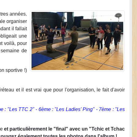
utres années.
ale organiser
nt il fallait
bligeait une
t voilà, pour
e semaine de
n sportive !)
eau et il est vrai que pour l'organisation, le fait d'avoir
e : "Les TTC 2" - 6ème : "Les Ladies' Ping" - 7ème : "Les
le
et particulièrement le "final" avec un "Tchic et Tchac
Découvrez également toutes les photos dans l'album !