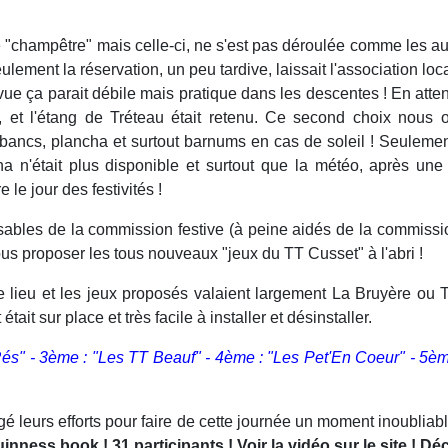
 "champêtre" mais celle-ci, ne s'est pas déroulée comme les a
ulement la réservation, un peu tardive, laissait l'association loc
vue ça parait débile mais pratique dans les descentes ! En attenda
, et l'étang de Tréteau était retenu. Ce second choix nous o
bancs, plancha et surtout barnums en cas de soleil ! Seulemen
a n'était plus disponible et surtout que la météo, après un
 le jour des festivités !
ables de la commission festive (à peine aidés de la commissio
ous proposer les tous nouveaux "jeux du TT Cusset" à l'abri !
e lieu et les jeux proposés valaient largement La Bruyère ou Trét
ait sur place et très facile à installer et désinstaller.
Rés" - 3ème : "Les TT Beauf" - 4ème : "Les Pet'En Coeur" - 5èm
gé leurs efforts pour faire de cette journée un moment inoubliab
nness book ! 31 participants ! Voir la vidéo sur le site ! 