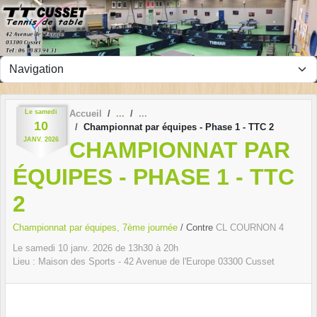
Panneau de gestion des cookies
Le
samedi
Accueil
10
Championnat par équipes - Phase 1 - TTC 2
JANV.
2026
CHAMPIONNAT PAR
ÉQUIPES - PHASE 1 - TTC
2
Championnat par équipes, 7ème journée
/ Contre
CL COURNON 4
Le
samedi
10
janv.
2026
de 13h30 à 20h
Lieu :
Maison des Sports - 42 Avenue de l'Europe
03300
Cusset