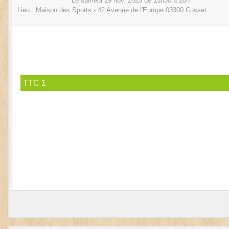
Le
samedi
29
nov.
2025
de 13h30 à 20h
Lieu :
Maison des Sports - 42 Avenue de l'Europe
03300
Cusset
TTC 1