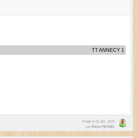
TT ANNECY 1
Publié le
01 déc. 2025
par
Pierre FEYDEL