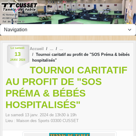
Panneau de gestion des cookies
Le
samedi
Accueil
13
Tournoi caritatif au profit de "SOS Préma & bébés
hospitalisés"
JANV.
2024
TOURNOI CARITATIF
AU PROFIT DE "SOS
PRÉMA & BÉBÉS
HOSPITALISÉS"
Le
samedi
13
janv.
2024
de 13h30 à 19h
Lieu :
Maison des Sports
03300
CUSSET