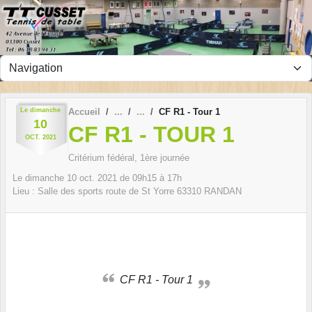
Panneau de gestion des cookies
Le
dimanche
Accueil
CF R1 - Tour 1
10
CF R1 - TOUR 1
OCT.
2021
Critérium fédéral, 1ère journée
Le
dimanche
10
oct.
2021
de 09h15 à 17h
Lieu :
Salle des sports route de St Yorre
63310
RANDAN
CF R1 - Tour 1