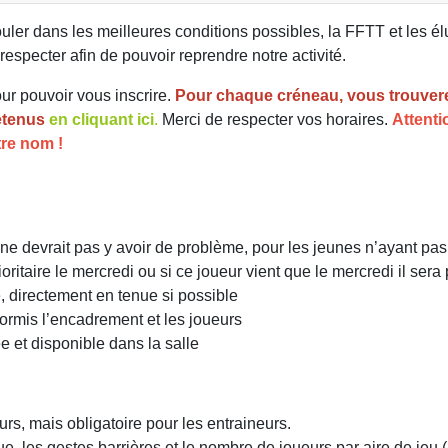
ouler dans les meilleures conditions possibles, la FFTT et les élu
respecter afin de pouvoir reprendre notre activité.
ur pouvoir vous inscrire.
Pour chaque créneau, vous trouver
etenus
en cliquant ici
.
Merci de respecter vos horaires.
Attenti
tre nom !
l ne devrait pas y avoir de problème, pour les jeunes n’ayant pas 
ritaire le mercredi ou si ce joueur vient que le mercredi il sera p
e, directement en tenue si possible
ormis l’encadrement et les joueurs
e et disponible dans la salle
rs, mais obligatoire pour les entraineurs.
que, les gestes barrières et le nombre de joueurs par aire de je