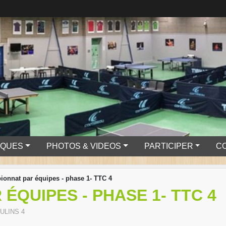
IQUES
PHOTOS & VIDEOS
PARTICIPER
C
onnat par équipes - phase 1- TTC 4
ÉQUIPES - PHASE 1- TTC 4
ULINS 4