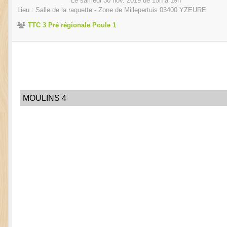
Le
samedi
30
nov.
2019
de 15h à 19h
Lieu :
Salle de la raquette - Zone de Millepertuis
03400
YZEURE
TTC 3 Pré régionale Poule 1
MOULINS 4