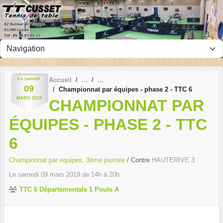
Panneau de gestion des cookies
Le
samedi
Accueil
09
Championnat par équipes - phase 2 - TTC 6
MARS
2019
CHAMPIONNAT PAR
ÉQUIPES - PHASE 2 - TTC
6
Championnat par équipes, 3ème journée
/ Contre
HAUTERIVE 3
Le
samedi
09
mars
2019
de 14h à 20h
TTC 6 Départementale 1 Poule A