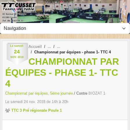
Panneau de gestion des cookies
Le
samedi
Accueil
24
Championnat par équipes - phase 1- TTC 4
NOV.
2018
CHAMPIONNAT PAR
ÉQUIPES - PHASE 1- TTC
4
Championnat par équipes, 5ème journée
/ Contre
BIOZAT 1
Le
samedi
24
nov.
2018
de 14h à 20h
TTC 3 Pré régionale Poule 1