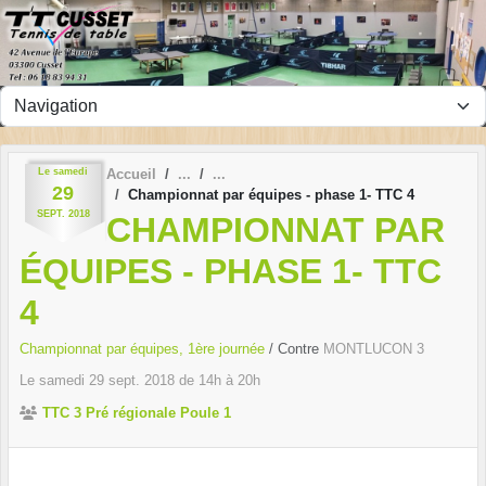
Panneau de gestion des cookies
Le
samedi
Accueil
29
Championnat par équipes - phase 1- TTC 4
SEPT.
2018
CHAMPIONNAT PAR
ÉQUIPES - PHASE 1- TTC
4
Championnat par équipes, 1ère journée
/ Contre
MONTLUCON 3
Le
samedi
29
sept.
2018
de 14h à 20h
TTC 3 Pré régionale Poule 1