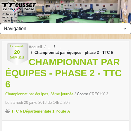
Panneau de gestion des cookies
Le
samedi
Accueil
20
Championnat par équipes - phase 2 - TTC 6
JANV.
2018
CHAMPIONNAT PAR
ÉQUIPES - PHASE 2 - TTC
6
Championnat par équipes, 8ème journée
/ Contre
CRECHY 3
Le
samedi
20
janv.
2018
de 14h à 20h
TTC 6 Départementale 1 Poule A