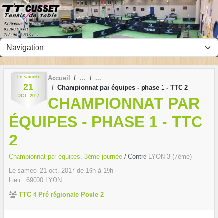
Panneau de gestion des cookies
Le
samedi
Accueil
21
Championnat par équipes - phase 1 - TTC 2
OCT.
2017
CHAMPIONNAT PAR
ÉQUIPES - PHASE 1 - TTC
2
Championnat par équipes, 3ème journée
/ Contre
LYON 3 (7ème)
Le
samedi
21
oct.
2017
de 16h à 19h
Lieu :
69000
LYON
TTC 4 Pré régionale Poule 2