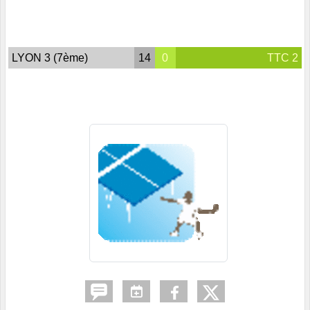
LYON 3 (7ème)
14
0
TTC 2