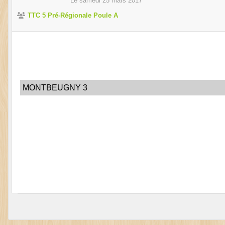
Le
samedi
25
mars
2017
TTC 5 Pré-Régionale Poule A
MONTBEUGNY 3