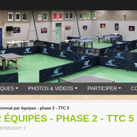
IQUES
PHOTOS & VIDEOS
PARTICIPER
C
onnat par équipes - phase 2 - TTC 5
ÉQUIPES - PHASE 2 - TTC 5
NTBEUGNY 3