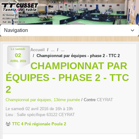
Panneau de gestion des cookies
Le
samedi
Accueil
02
Championnat par équipes - phase 2 - TTC 2
AVRIL
2016
CHAMPIONNAT PAR
ÉQUIPES - PHASE 2 - TTC
2
Championnat par équipes, 13ème journée
/ Contre
CEYRAT
Le
samedi
02
avril
2016
de 16h à 19h
Lieu :
Salle spécifique
63122
CEYRAT
TTC 4 Pré régionale Poule 2