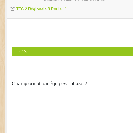
Le
samedi
13
févr.
2016
de 16h à 19h
TTC 2 Régionale 3 Poule 11
TTC 3
Championnat par équipes - phase 2