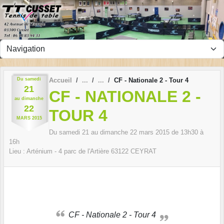
Panneau de gestion des cookies
Du
samedi
Accueil
CF - Nationale 2 - Tour 4
21
CF - NATIONALE 2 -
au
dimanche
22
TOUR 4
MARS
2015
Du
samedi
21
au
dimanche
22
mars
2015
de 13h30 à
16h
Lieu :
Arténium - 4 parc de l'Artière
63122
CEYRAT
CF - Nationale 2 - Tour 4