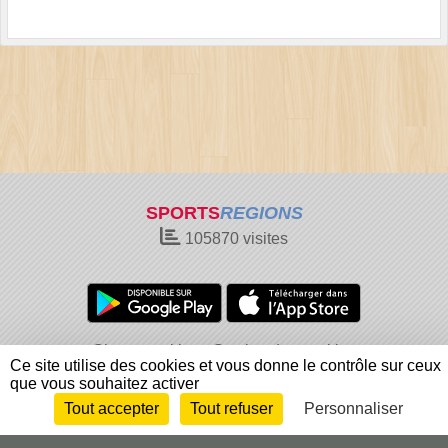
SPORTS
REGIONS
105870
visites
Charte cookies
Gestion des cookies
Ce site utilise des cookies et vous donne le contrôle sur ceux
Informations légales
Signaler un contenu inapproprié
que vous souhaitez activer
Tout accepter
Tout refuser
Personnaliser
Envie de participer ?
Connexion