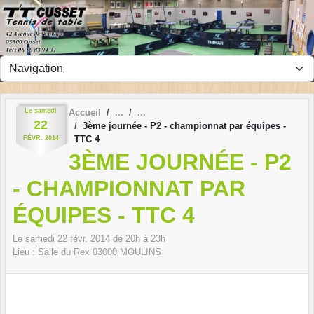
Panneau de gestion des cookies
Le
samedi
Accueil
22
3ème journée - P2 - championnat par équipes -
TTC 4
FÉVR.
2014
3ÈME JOURNÉE - P2
- CHAMPIONNAT PAR
ÉQUIPES - TTC 4
Le
samedi
22
févr.
2014
de 20h à 23h
Lieu :
Salle du Rex
03000
MOULINS