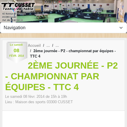
Panneau de gestion des cookies
Le
samedi
Accueil
08
2ème journée - P2 - championnat par équipes -
TTC 4
FÉVR.
2014
2ÈME JOURNÉE - P2
- CHAMPIONNAT PAR
ÉQUIPES - TTC 4
Le
samedi
08
févr.
2014
de 15h à 19h
Lieu :
Maison des sports
03300
CUSSET